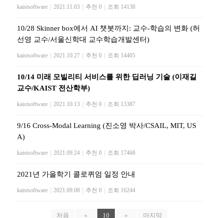
kaistsoftware
|
2021.11.03
|
추천 0
|
조회 14138
10/28 Skinner box에서 AI 챗봇까지: 교수-학습의 변화 (허
선영 교수/서울신학대 교수학습개발센터)
kaistsoftware
|
2021.10.27
|
추천 0
|
조회 14405
10/14 미래 모빌리티 서비스를 위한 딥러닝 기술 (이재길
교수/KAIST 전산학부)
kaistsoftware
|
2021.10.13
|
추천 0
|
조회 13387
9/16 Cross-Modal Learning (진소영 박사/CSAIL, MIT, US
A)
kaistsoftware
|
2021.09.24
|
추천 0
|
조회 17468
2021년 가을학기 콜로퀴엄 일정 안내
kaistsoftware
|
2021.09.08
|
추천 0
|
조회 16244
처음
«
10
»
마지막