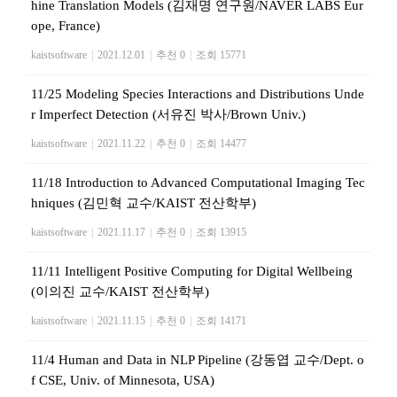
hine Translation Models (김재명 연구원/NAVER LABS Eur
ope, France)
kaistsoftware
|
2021.12.01
|
추천 0
|
조회 15771
11/25 Modeling Species Interactions and Distributions Unde
r Imperfect Detection (서유진 박사/Brown Univ.)
kaistsoftware
|
2021.11.22
|
추천 0
|
조회 14477
11/18 Introduction to Advanced Computational Imaging Tec
hniques (김민혁 교수/KAIST 전산학부)
kaistsoftware
|
2021.11.17
|
추천 0
|
조회 13915
11/11 Intelligent Positive Computing for Digital Wellbeing
(이의진 교수/KAIST 전산학부)
kaistsoftware
|
2021.11.15
|
추천 0
|
조회 14171
11/4 Human and Data in NLP Pipeline (강동엽 교수/Dept. o
f CSE, Univ. of Minnesota, USA)