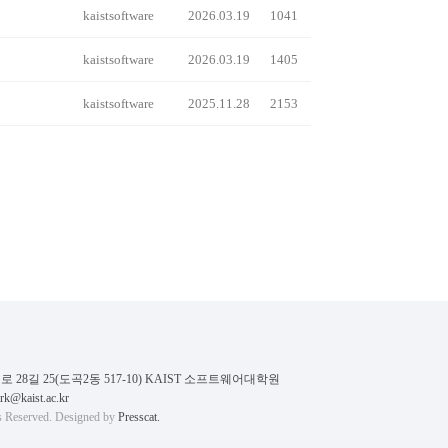
kaistsoftware
2026.03.19
1041
kaistsoftware
2026.03.19
1405
kaistsoftware
2025.11.28
2153
28길 25(도곡2동 517-10) KAIST 소프트웨어대학원
rk@kaist.ac.kr
eserved. Designed by
Presscat.