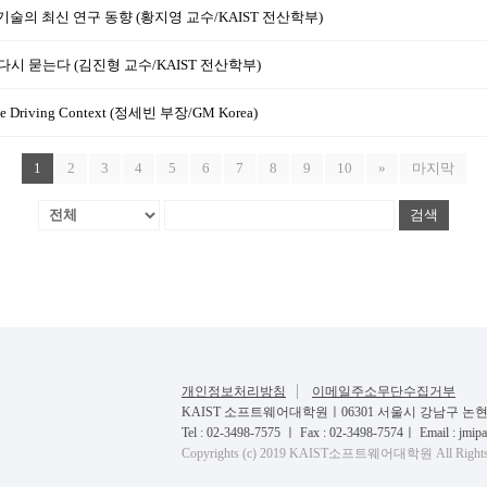
기술의 최신 연구 동향 (황지영 교수/KAIST 전산학부)
 다시 묻는다 (김진형 교수/KAIST 전산학부)
or the Driving Context (정세빈 부장/GM Korea)
1
2
3
4
5
6
7
8
9
10
»
마지막
검색
개인정보처리방침
이메일주소무단수집거부
KAIST 소프트웨어대학원ㅣ06301 서울시 강남구 논현로 
Tel : 02-3498-7575 ㅣ Fax : 02-3498-7574ㅣ Email : jmipa
Copyrights (c) 2019 KAIST소프트웨어대학원 All Rights R