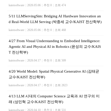
kaistsoftware
|
2026.05.06
|
추천 0
|
조회 474
5/11 LLMServingSim: Bridging AI Hardware Innovation an
d Real-World LLM Serving (박종세 교수/KAIST 전산학부)
kaistsoftware
|
2026.05.06
|
추천 0
|
조회 468
4/27 From Visual Understanding to Embodied Intelligence:
Agentic AI and Physical AI in Robotics (윤성의 교수/KAIS
T 전산학부)
kaistsoftware
|
2026.04.17
|
추천 0
|
조회 509
4/20 World Model: Spatial Physical Generative AI (김태균
교수/KAIST 전산학부)
kaistsoftware
|
2026.04.17
|
추천 0
|
조회 2823
4/13 LLM 시대의 Computer Science 교육과 AI 연구의 미
래 (성민혁 교수/KAIST 전산학부)
kaistsoftware
|
2026.04.10
|
추천 0
|
조회 531