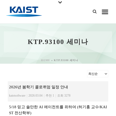
KTP.93100 세미나
HOME
»
KTP.93100 세미나
2026년 봄학기 콜로퀴엄 일정 안내
kaistsoftware
|
2026.03.04
|
추천 1
|
조회 3278
5/18 믿고 쓸만한 AI 에이전트를 위하여 (허기홍 교수/KAI
ST 전산학부)